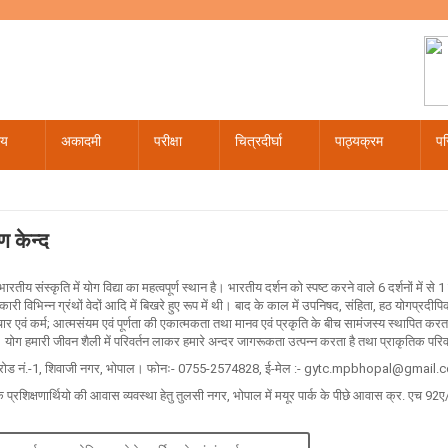
लय
अकादमी
परीक्षा
चित्रदीर्घा
पाठ्यक्रम
पर
020
रैल - 2020
री - 2020
ौरोहित पाठ्यक्रम कालखण्डवार विभाजन
डिप्लोमा पाठ्यक्रम
वास्तुशास्त्र प्रथम प्रश्न पत्र
अंकसूची द्वितीय प्रति अंकसूची / माइग्रेशन/संशोधन/सत्यापन संबंधी
कैलेंडर 2024
कैलेंडर 2022
पाठयक्रम समिति
ण केन्द
तीय संस्कृति में योग विद्या का महत्वपूर्ण स्थान है। भारतीय दर्शन को स्पष्ट करने वाले 6 दर्शनों में से 1
ारी विभिन्न ग्रंथों वेदों आदि में बिखरे हुए रूप में थी। बाद के काल में उपनिषद, संहिता, हठ योगप्रदीप
 एवं कर्म; आत्मसंयम एवं पूर्णता की एकात्मकता तथा मानव एवं प्रकृति के बीच सामंजस्य स्थापित करता है
। योग हमारी जीवन शैली में परिवर्तन लाकर हमारे अन्दर जागरूकता उत्पन्न करता है तथा प्राकृतिक परिवर
िंक रोड नं.-1, शिवाजी नगर, भोपाल। फोनः- 0755-2574828, ई-मेल :- gytc.mpbhopal@gmail
े प्रशिक्षणार्थियो की आवास व्यवस्था हेतु तुलसी नगर, भोपाल में मयूर पार्क के पीछे आवास क्र. एच 92ए