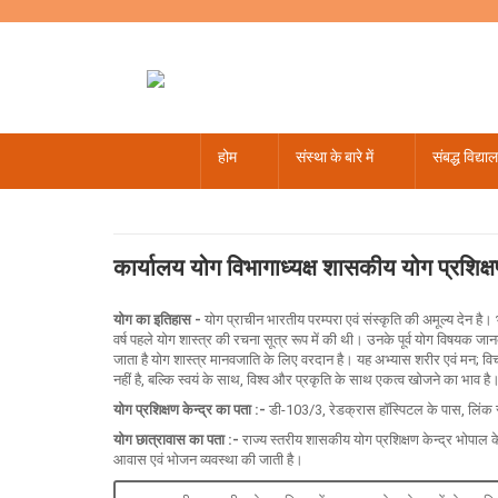
होम
संस्था के बारे में
संबद्ध विद्या
पंचांग - 2022-23
पंचांग - 2019
16 से 24 आगस्त 2024
संस्कृत सप्ताह
अधिसूचना / समकक्ष
नर्सरी से 12 तक
नर्सरी से 12 तक
शासकीय जीवाजी वेधशाला उज्जैन
मई - 2
अप्
जनव
प
कार्यालय योग विभागाध्यक्ष शासकीय योग प्रशिक्ष
योग का इतिहास -
योग प्राचीन भारतीय परम्परा एवं संस्कृति की अमूल्य देन है। भार
वर्ष पहले योग शास्त्र की रचना सूत्र रूप में की थी। उनके पूर्व योग विषयक जानक
जाता है योग शास्त्र मानवजाति के लिए वरदान है। यह अभ्यास शरीर एवं मन; विचार
नहीं है, बल्कि स्वयं के साथ, विश्व और प्रकृति के साथ एकत्व खोजने का भाव है
योग प्रशिक्षण केन्द्र का पता :-
डी-103/3, रेडक्रास हॉस्पिटल के पास, ल
योग छात्रावास का पता :-
राज्य स्तरीय शासकीय योग प्रशिक्षण केन्द्र भोपाल क
आवास एवं भोजन व्यवस्था की जाती है।